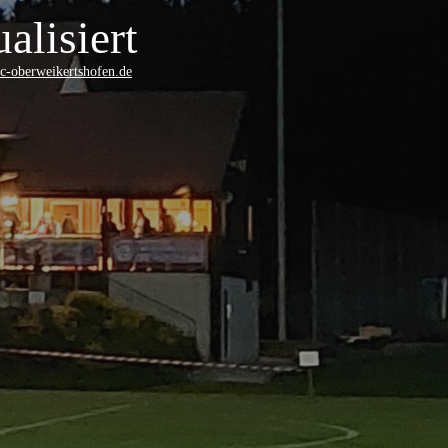
alisiert
-oberweikertshofen.de